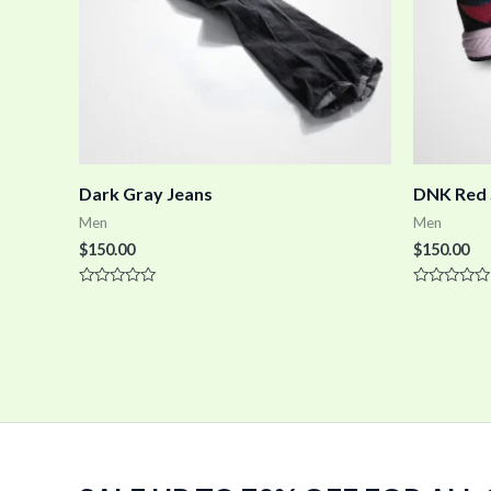
Dark Gray Jeans
DNK Red 
Men
Men
$
150.00
$
150.00
Rated
Rated
0
0
out
out
of
of
5
5