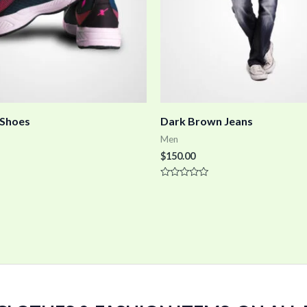
Shoes
Dark Brown Jeans
Men
$
150.00
Rated
0
out
of
5