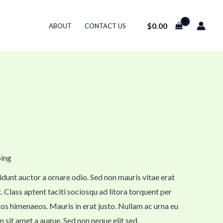
$
0.00
ABOUT
CONTACT US
e
ping
idunt auctor a ornare odio. Sed non mauris vitae erat
. Class aptent taciti sociosqu ad litora torquent per
os himenaeos. Mauris in erat justo. Nullam ac urna eu
 sit amet a augue. Sed non neque elit sed.