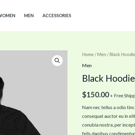
WOMEN
MEN
ACCESSORIES
Black
Home
/
Men
/ Black Hoodi
Hoodie
Men
quantity
Black Hoodie
$
150.00
+ Free Ship
Nam nec tellus a odio tinc
consequat auctor eu in elit
conubia nostra, per incept
felis dapibus condimentum