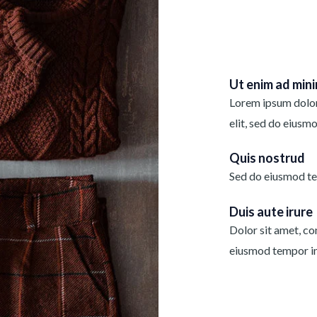
Ut enim ad min
Lorem ipsum dolor 
elit, sed do eiusm
Quis nostrud
Sed do eiusmod te
Duis aute irure
Dolor sit amet, con
eiusmod tempor in